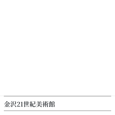
日本三名園の一つ、兼六園。
金沢市の中心部に位置し、四季折々の美しさを楽しめる庭園とし
て、多くの県民や世界各国の観光客に親しまれています。
金沢21世紀美術館